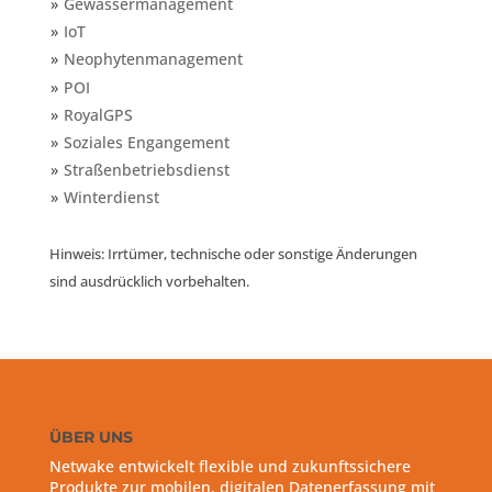
Gewässermanagement
IoT
Neophytenmanagement
POI
RoyalGPS
Soziales Engangement
Straßenbetriebsdienst
Winterdienst
Hinweis: Irrtümer, technische oder sonstige Änderungen
sind ausdrücklich vorbehalten.
ÜBER UNS
Netwake entwickelt flexible und zukunftssichere
Produkte zur mobilen, digitalen Datenerfassung mit