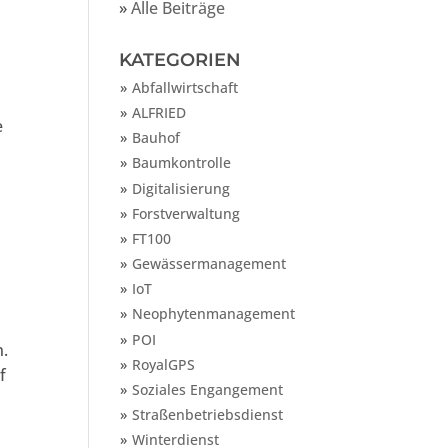
»
Alle Beiträge
KATEGORIEN
Abfallwirtschaft
ALFRIED
e
Bauhof
Baumkontrolle
Digitalisierung
Forstverwaltung
FT100
Gewässermanagement
IoT
Neophytenmanagement
POI
n.
RoyalGPS
f
Soziales Engangement
Straßenbetriebsdienst
Winterdienst